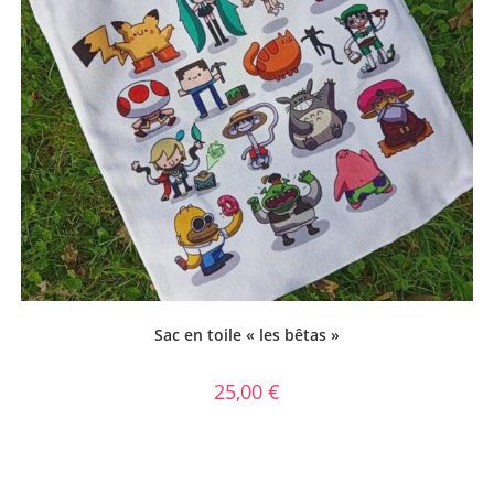
Sac en toile « les bêtas »
25,00
€