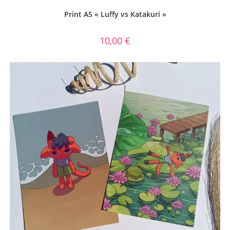
Print A5 « Luffy vs Katakuri »
10,00
€