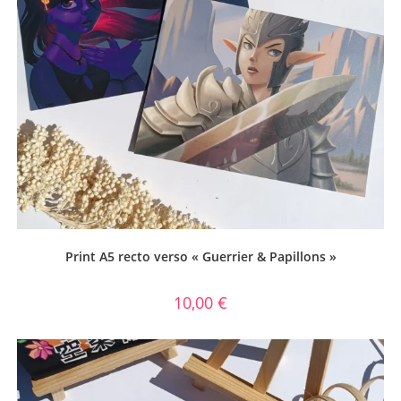
Print A5 recto verso « Guerrier & Papillons »
10,00
€