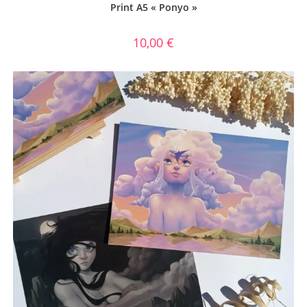
Print A5 « Ponyo »
10,00
€