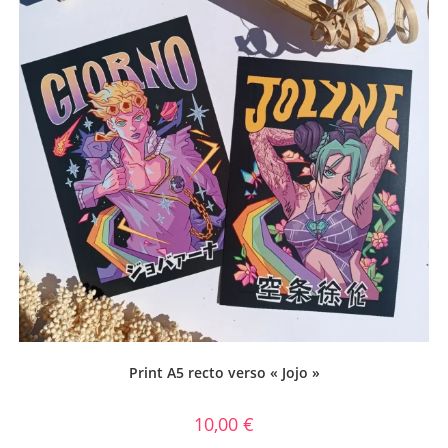
Print A5 recto verso « Jojo »
10,00
€