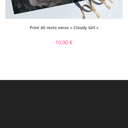
Print A5 recto verso « Cloudy Girl »
10,00
€