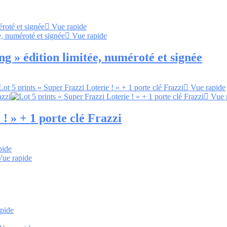
Vue rapide
Vue rapide
g » édition limitée, numéroté et signée
Vue rapide
Vue 
! » + 1 porte clé Frazzi
pide
ue rapide
pide